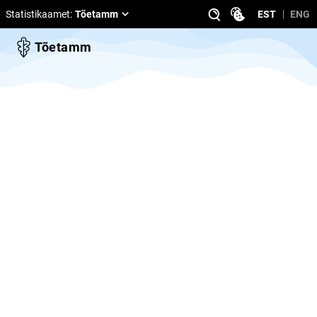
Statistikaamet
:
Tõetamm
EST
ENG
Tõetamm