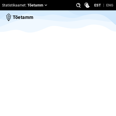
Statistikaamet
:
Tõetamm
EST
ENG
Tõetamm