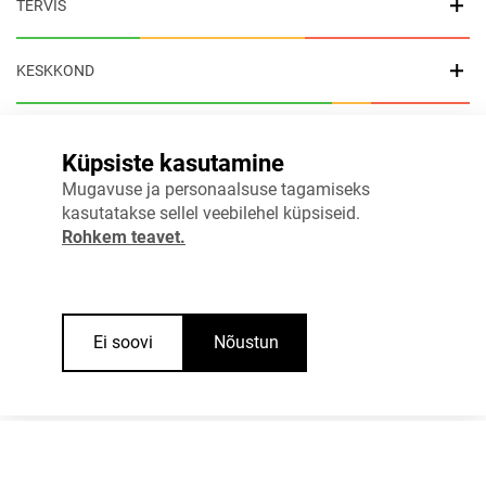
TERVIS
KESKKOND
SISETURVALISUS
Küpsiste kasutamine
Mugavuse ja personaalsuse tagamiseks
SIDUS ÜHISKOND
kasutatakse sellel veebilehel küpsiseid.
Rohkem teavet.
HEAOLU
VÄLISPOLIITIKA
Ei soovi
Nõustun
TEADUS- JA ARENDUSTEGEVUS JA ETTEVÕTLUS
PÕLLUMAJANDUS JA KALANDUS