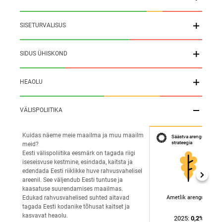
SISETURVALISUS
SIDUS ÜHISKOND
HEAOLU
VÄLISPOLIITIKA
Kuidas näeme meie maailma ja muu maailm 
Säästva arengu riiklik 
strateegia
meid? 
Eesti välispoliitika eesmärk on tagada riigi 
iseseisvuse kestmine, esindada, kaitsta ja 
edendada Eesti riiklikke huve rahvusvahelisel 
areenil. See väljendub Eesti tuntuse ja 
kaasatuse suurendamises maailmas. 
Ametlik arenguabi
Edukad rahvusvahelised suhted aitavad 
tagada Eesti kodanike tõhusat kaitset ja 
kasvavat heaolu.
2025
:
0,2%