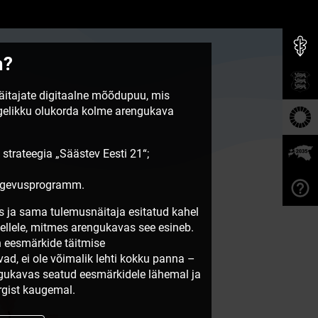
m?
näitajate digitaalne mõõdupuu, mis
egelikku olukorda kolme arengukava
 strateegia „Säästev Eesti 21“;
tegevusprogramm.
 ja sama tulemusnäitaja esitatud kahel
sellele, mitmes arengukavas see esineb.
 eesmärkide täitmise
vad, ei ole võimalik lehti kokku panna –
ngukavas seatud eesmärkidele lähemal ja
gist kaugemal.