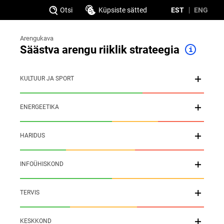
Otsi
Küpsiste sätted
EST
ENG
Arengukava
Säästva arengu riiklik strateegia
KULTUUR JA SPORT
ENERGEETIKA
HARIDUS
INFOÜHISKOND
TERVIS
KESKKOND