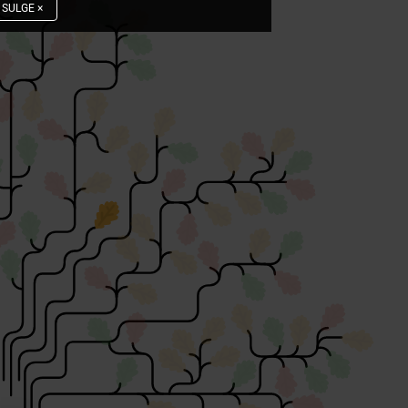
SULGE
×