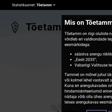
Statistikaamet
:
Tõetamm
Mis on Tõetam
Tõetamm
Tõetamm on riigi oluliste 
võrdleb eri valdkondade t
eesmärkidega:
säästva arengu riiklik
„Eesti 2035“;
Vabariigi Valitsuse 
Tammel on mõnel juhul üks
või kolmel lehel vastavalt 
Kuna eri arengukavades on
hindamiskriteeriumid erine
näitaja võib olla ühes are
teises arengukavas eesmär