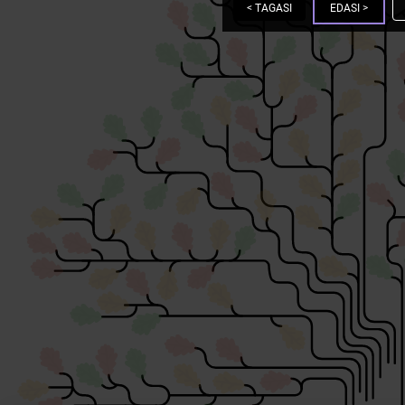
<
TAGASI
EDASI
>